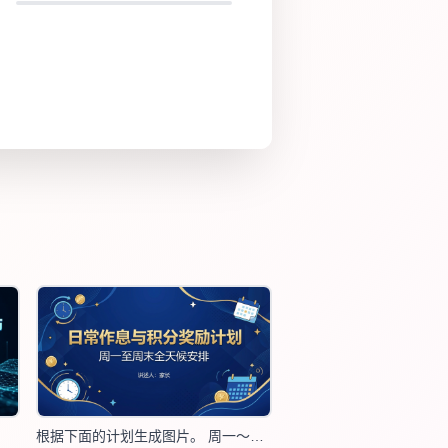
根据下面的计划生成图片。 周一～周五 日常作息 晨间｜6:30–7:15 出门 6:30–6:38 起床洗漱｜完成 + 1 分，拖沓不得分 6:40–6:55 晨读：英语 10min＋语文 5min｜完成 + 1 分 6:55–7:08 早餐（听英语） 7:08–7:12 整理书包水杯 7:15 准时出发 放学后｜周中全天禁看电视｜17:30 前自由玩耍 17:30–17:55 英语作业＋语音打卡＋熟记 2 个新单词｜完成 + 1 分 17:55–18:05 户外体育打卡｜完成 + 1 分，拒绝外出倒扣 1 分 18:05–18:35 优先完成当日量大科目作业｜完成 + 1 分 18:35–18:50 加餐＋手机打卡：生字 / 数学打卡｜完成 + 1 分 18:50–19:10 课本复习＋科学背诵｜完成 + 1 分 晚餐：19:10–19:40 晚间学习｜19:40–21:35 熄灯 19:40–20:10 独立房间完成课内作业｜完成 + 1 分，中途乱跑无分 20:10–20:15 短时休息 20:15–20:45 课外阅读摘抄好词 / 英语美句抄写｜完成 + 1 分 20:45–20:50 短时休息 20:50–21:10 错题订正＋自主课外阅读｜完成 + 1 分 21:10 收书洗漱｜按时 + 1 分，拖延扣分 21:35 准时上床熄灯｜按时 + 1 分，晚睡扣分 每日计分：单日满分 7 分 ⭐积分兑换规则（哥哥单独计分） 每周累计积分≥30 分达标 福利三选一：2～3 元零花钱 / 户外游玩 / 手机使用 20～35 分钟 违规：学习乱跑、抗拒任务，扣除对应单项积分 周末安排 周六｜8:00 起床 上午：补周五遗留作业 下午：未完成继续补作业，完工自由活动 周日｜仅完成：英语单词听写打卡，其余全天自由活动